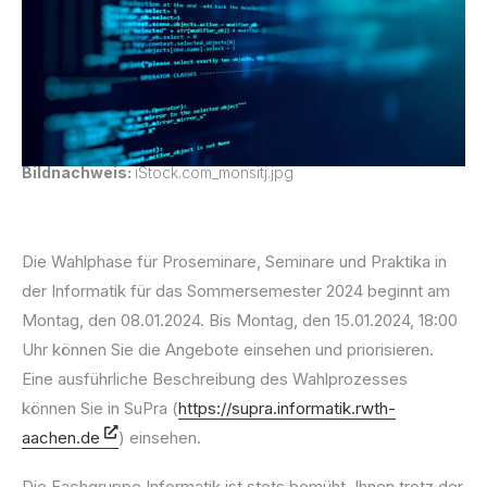
Bildnachweis:
iStock.com_monsitj.jpg
Die Wahlphase für Proseminare, Seminare und Praktika in
der Informatik für das Sommersemester 2024 beginnt am
Montag, den 08.01.2024. Bis Montag, den 15.01.2024, 18:00
Uhr können Sie die Angebote einsehen und priorisieren.
Eine ausführliche Beschreibung des Wahlprozesses
können Sie in SuPra (
https://supra.informatik.rwth-
aachen.de
) einsehen.
Die Fachgruppe Informatik ist stets bemüht, Ihnen trotz der