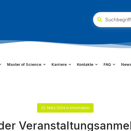
Master of Science
Karriere
Kontakte
FAQ
New
22. März 2024
in
Information
der Veranstaltungs­anm