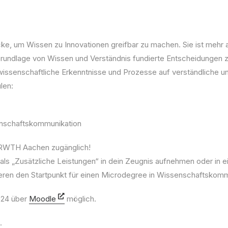
e, um Wissen zu Innovationen greifbar zu machen. Sie ist mehr al
undlage von Wissen und Verständnis fundierte Entscheidungen zu
ssenschaftliche Erkenntnisse und Prozesse auf verständliche un
len:
enschaftskommunikation
 RWTH Aachen zugänglich!
ls „Zusätzliche Leistungen“ in dein Zeugnis aufnehmen oder in ei
ieren den Startpunkt für einen Microdegree in Wissenschaftskomm
024 über
Moodle
möglich.
.