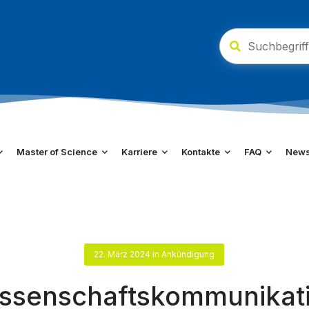
Master of Science
Karriere
Kontakte
FAQ
New
22. März 2024
in
Ankündigung
ssenschaftskommunikat