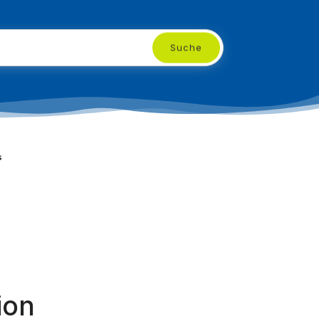
Suche
s
ion