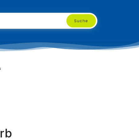
Suche
s
rb