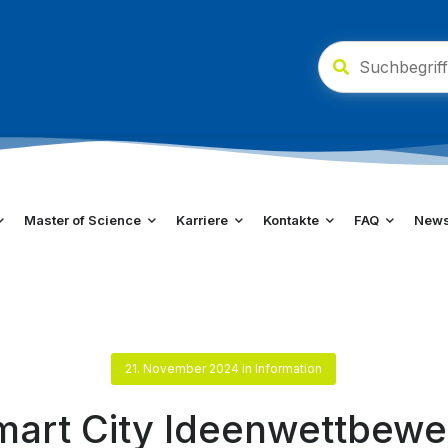
Master of Science
Karriere
Kontakte
FAQ
New
21. November 2024
in
Information
mart City Ideenwettbewe