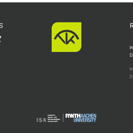
S
I
D
I
D