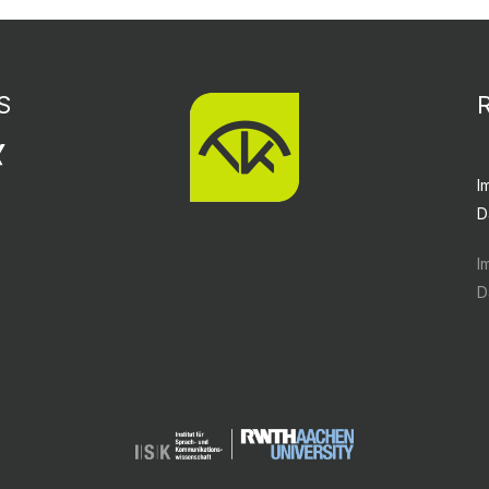
S
I
D
I
D