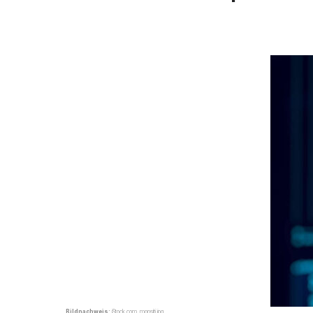
Bildnachweis:
iStock.com_monsitj.jpg