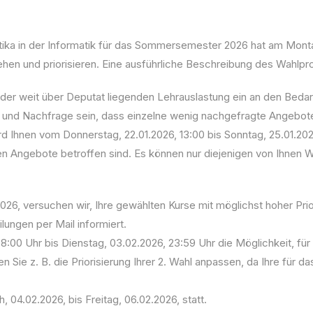
tika in der Informatik für das Sommersemester 2026 hat am Mont
ehen und priorisieren. Eine ausführliche Beschreibung des Wahlp
otz der weit über Deputat liegenden Lehrauslastung ein an den Be
ot und Nachfrage sein, dass einzelne wenig nachgefragte Angebo
d Ihnen vom Donnerstag, 22.01.2026, 13:00 bis Sonntag, 25.01.202
Angebote betroffen sind. Es können nur diejenigen von Ihnen W
26, versuchen wir, Ihre gewählten Kurse mit möglichst hoher Prio
lungen per Mail informiert.
8:00 Uhr bis Dienstag, 03.02.2026, 23:59 Uhr die Möglichkeit, für
ie z. B. die Priorisierung Ihrer 2. Wahl anpassen, da Ihre für da
 04.02.2026, bis Freitag, 06.02.2026, statt.