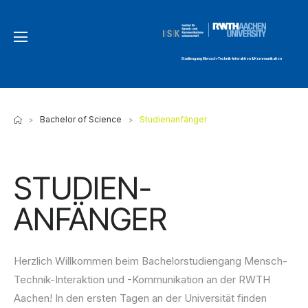
Studiengang Mensch-Technik-Interaktion & Kommunikation
Bachelor of Science
Studienanfänger
>
>
STUDIEN­
ANFÄNGER
Herzlich Willkommen beim Bachelorstudiengang Mensch-
Technik-Interaktion und -Kommunikation an der RWTH
Aachen! In den ersten Tagen an der Universität finden