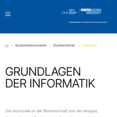
Studiengang Mensch-Technik-Interaktion & Kommunikation
Studieninteressierte
Studienfächer
Informatik
>
>
>
GRUNDLAGEN
DER INFORMATIK
Die Informatik ist die Wissenschaft von der Analyse,