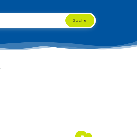
Suche
s