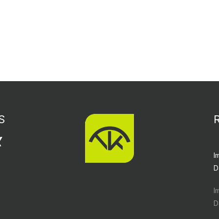
S
I
D
I
D