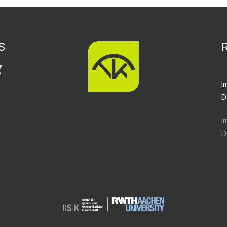
S
I
D
I
D