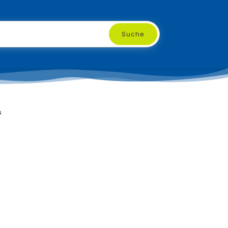
Suche
s